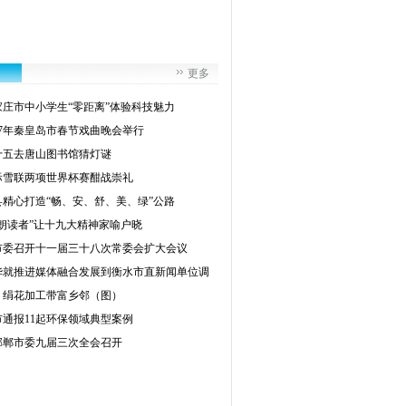
更多
家庄市中小学生“零距离”体验科技魅力
017年秦皇岛市春节戏曲晚会举行
十五去唐山图书馆猜灯谜
际雪联两项世界杯赛酣战崇礼
县精心打造“畅、安、舒、美、绿”公路
“朗读者”让十九大精神家喻户晓
市委召开十一届三十八次常委会扩大会议
华就推进媒体融合发展到衡水市直新闻单位调
：绢花加工带富乡邻（图）
市通报11起环保领域典型案例
邯郸市委九届三次全会召开