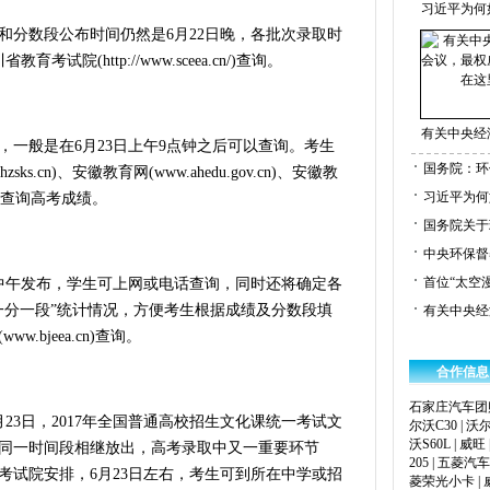
习近平为何
分数段公布时间仍然是6月22日晚，各批次录取时
试院(http://www.sceea.cn/)查询。
有关中央经
般是在6月23日上午9点钟之后可以查询。考生
国务院：环
s.cn)、安徽教育网(www.ahedu.gov.cn)、安徽教
习近平为何
声讯台查询高考成绩。
国务院关于
中央环保督
首位“太空
中午发布，学生可上网或电话查询，同时还将确定各
一分一段”统计情况，方便考生根据成绩及分数段填
有关中央经
bjeea.cn)查询。
合作信息
石家庄汽车团
3日，2017年全国普通高校招生文化课统一考试文
尔沃C30
|
沃尔
沃S60L
|
威旺
同一时间段相继放出，高考录取中又一重要环节
205
|
五菱汽车
考试院安排，6月23日左右，考生可到所在中学或招
菱荣光小卡
|