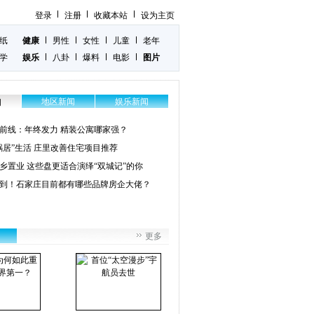
登录
注册
收藏本站
设为主页
纸
健康
男性
女性
儿童
老年
学
娱乐
八卦
爆料
电影
图片
地区新闻
娱乐新闻
闻
前线：年终发力 精装公寓哪家强？
蜗居”生活 庄里改善住宅项目推荐
乡置业 这些盘更适合演绎“双城记”的你
到！石家庄目前都有哪些品牌房企大佬？
更多