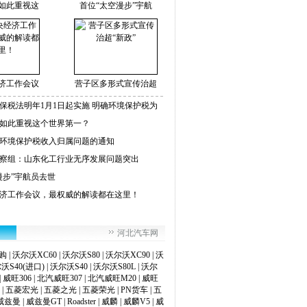
如此重视这
首位“太空漫步”宇航
济工作会议
营子区多形式宣传治超
保税法明年1月1日起实施 明确环境保护税为
如此重视这个世界第一？
环境保护税收入归属问题的通知
察组：山东化工行业无序发展问题突出
漫步”宇航员去世
济工作会议，最权威的解读都在这里！
河北汽车网
购
|
沃尔沃XC60
|
沃尔沃S80
|
沃尔沃XC90
|
沃
沃S40(进口)
|
沃尔沃S40
|
沃尔沃S80L
|
沃尔
|
威旺306
|
北汽威旺307
|
北汽威旺M20
|
威旺
|
五菱宏光
|
五菱之光
|
五菱荣光
|
PN货车
|
五
威兹曼
|
威兹曼GT
|
Roadster
|
威麟
|
威麟V5
|
威