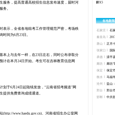
生服务，提高普通高校招生信息发布速度，届时河
麟X5
服务。
各地新闻
表示，全省各地组考工作管理规范严密，考场秩
石家庄
石
时间为6月23日。
秦皇岛
2
唐山
正月
张家口
国
本上与去年一样，在23日左右，同时公布录取分
承德
滦平
预计在本月24日开始。考生可在吉林教育信息网
廊坊
廊坊
保定
保定
衡水
马福
沧州
盐山
于6月24日起陆续发放，“云南省招考频道”网
邢台
邢台
生提供免费查询成绩通道。
邯郸
中共
://www.haedu.gov.cn)、河南省招生办公室网