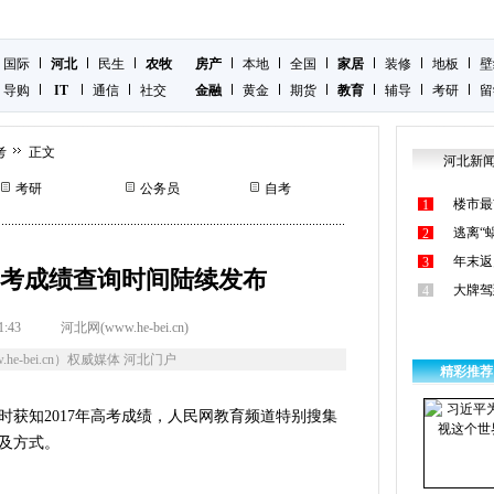
国际
河北
民生
农牧
房产
本地
全国
家居
装修
地板
壁
导购
IT
通信
社交
金融
黄金
期货
教育
辅导
考研
留
考
正文
河北新
考研
公务员
自考
楼市最
1
逃离“
2
年末返
3
7高考成绩查询时间陆续发布
大牌驾
4
1:43
河北网(www.he-bei.cn)
he-bei.cn）权威媒体 河北门户
精彩推荐
知2017年高考成绩，人民网教育频道特别搜集
间及方式。