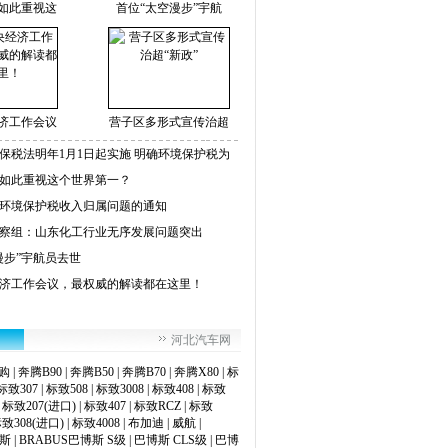
如此重视这
首位“太空漫步”宇航
济工作会议
营子区多形式宣传治超
保税法明年1月1日起实施 明确环境保护税为
如此重视这个世界第一？
环境保护税收入归属问题的通知
察组：山东化工行业无序发展问题突出
漫步”宇航员去世
济工作会议，最权威的解读都在这里！
河北汽车网
购
|
奔腾B90
|
奔腾B50
|
奔腾B70
|
奔腾X80
|
标
标致307
|
标致508
|
标致3008
|
标致408
|
标致
|
标致207(进口)
|
标致407
|
标致RCZ
|
标致
致308(进口)
|
标致4008
|
布加迪
|
威航
|
博斯
|
BRABUS巴博斯 S级
|
巴博斯 CLS级
|
巴博