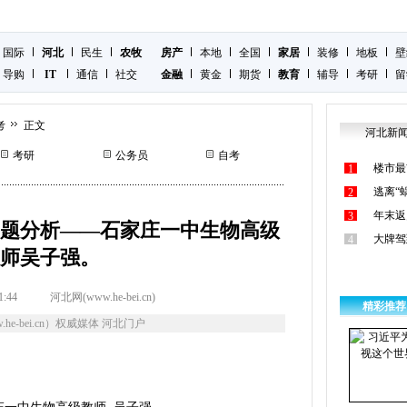
国际
河北
民生
农牧
房产
本地
全国
家居
装修
地板
壁
导购
IT
通信
社交
金融
黄金
期货
教育
辅导
考研
留
考
正文
河北新
考研
公务员
自考
楼市最
1
逃离“
2
年末返
3
科试题分析——石家庄一中生物高级
大牌驾
4
师吴子强。
1:44
河北网(www.he-bei.cn)
精彩推荐
he-bei.cn）权威媒体 河北门户