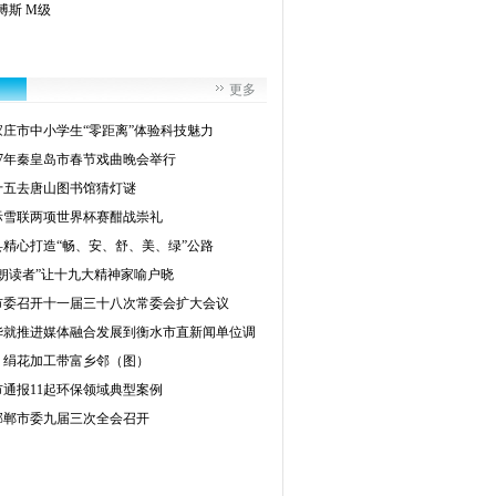
博斯 M级
更多
家庄市中小学生“零距离”体验科技魅力
017年秦皇岛市春节戏曲晚会举行
十五去唐山图书馆猜灯谜
际雪联两项世界杯赛酣战崇礼
县精心打造“畅、安、舒、美、绿”公路
“朗读者”让十九大精神家喻户晓
市委召开十一届三十八次常委会扩大会议
华就推进媒体融合发展到衡水市直新闻单位调
：绢花加工带富乡邻（图）
市通报11起环保领域典型案例
邯郸市委九届三次全会召开