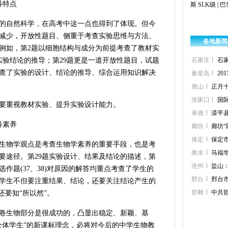
科特点
斯 SLK级
|
巴
自然科学，在高考中这一点也得到了体现。但今
减少，开放性题目、侧重于考查实验思维与方法、
各地新闻
例如，第2题以细胞结构与成分为前提考查了教材实
实验结论的推导；第29题更是一道开放性题目，试题
石家庄
石
查了实验的设计、结论的推导、综合运用知识解决
秦皇岛
2
唐山
正月
张家口
国
重视教材实验、提升实验设计能力。
承德
滦平
科素养
廊坊
廊坊
保定
保定
物学观点是考查生物学素养的重要手段，也是考
衡水
马福
要途径。第29题实验设计、结果及结论的描述，第
沧州
盐山
选作题(37、38)对原因的解答均重点考查了学生的
邢台
邢台
学生不但要注重结果、结论，还要关注结论产生的
邯郸
中共
还要知“所以然”。
卷生物部分是很成功的，凸显出稳定、新颖、基
全体学生”的新课标理念，必将对今后的中学生物教