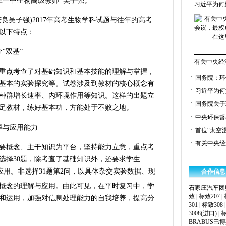
中生物高级教师 吴子强。
习近平为何
吴子强)2017年高考生物学科试题与往年的高考
以下特点：
“双基”
有关中央经
点考查了对基础知识和基本技能的理解与掌握，
国务院：环
基本的实验探究等。试卷涉及到教材的核心概念有
习近平为何
种群增长速率、内环境作用等知识。这样的出题立
国务院关于
足教材，练好基本功，方能处于不败之地。
中央环保督
与应用能力
首位“太空
有关中央经
概念、主干知识为平台，坚持能力立意，重点考
选择30题，除考查了基础知识外，还要求学生
应用。非选择31题第2问，以具体杂交实验数据、现
合作信息
概念的理解与应用。由此可见，在平时复习中，学
石家庄汽车团
致
|
标致207
|
和运用，加强对信息处理能力的自我培养，提高分
301
|
标致308
3008(进口)
|
标
BRABUS巴