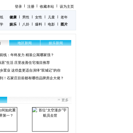
登录
注册
收藏本站
设为主页
纸
健康
男性
女性
儿童
老年
学
娱乐
八卦
爆料
电影
图片
地区新闻
娱乐新闻
闻
前线：年终发力 精装公寓哪家强？
蜗居”生活 庄里改善住宅项目推荐
乡置业 这些盘更适合演绎“双城记”的你
到！石家庄目前都有哪些品牌房企大佬？
更多